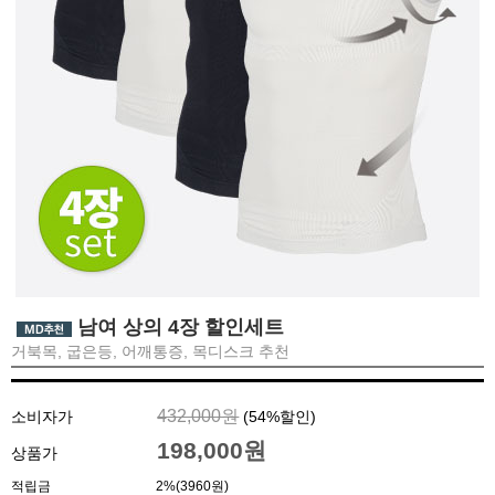
남여 상의 4장 할인세트
거북목, 굽은등, 어깨통증, 목디스크 추천
432,000원
소비자가
(
54
%할인)
198,000원
상품가
적립금
2%(3960원)