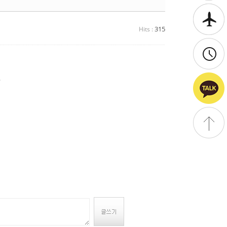
315
Hits :
.