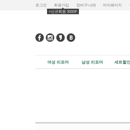
로그인
회원가입
장바구니(
0
)
마이페이지
+신규회원 3000P
여성 리포머
남성 리포머
세트할