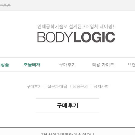
쿠폰존
인상품
조율베개
구매후기
착용 가이드
브랜
구매후기
질문과 대답
상품문의
공지사항
구매후기
7부 하의 겨울동안 계속 입으니