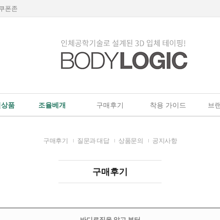
쿠폰존
인상품
조율베개
구매후기
착용 가이드
브랜
구매후기
질문과 대답
상품문의
공지사항
구매후기
바디로직을 알고 부터