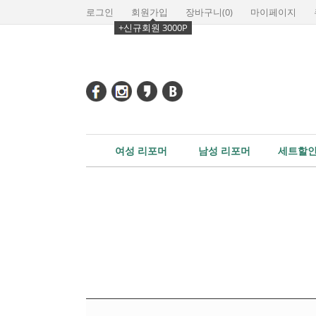
로그인
회원가입
장바구니(
0
)
마이페이지
+신규회원 3000P
여성 리포머
남성 리포머
세트할