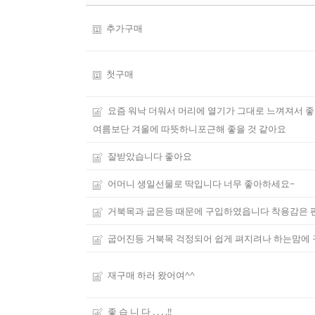
추가구매
첫구매
요즘 워낙 더워서 머리에 열기가 그대로 느껴져서 
여름보단 겨울에 따뜻하니포근해 좋을 것 같아요
잘받았습니다 좋아요
어머니 생일선물로 딱입니다 너무 좋아하세요~
거북목과 굽은등 때문에 구입하였읍니다 착용감은
굽어진등 거북목 걱정되어 쉽게 펴지려나 하는맘에 
재구매 하러 왔어여^^
좋 습 니 다 . . . .!!