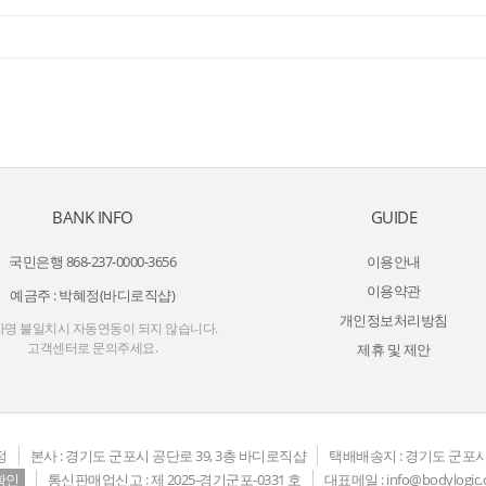
BANK INFO
GUIDE
국민은행 868-237-0000-3656
이용안내
이용약관
예금주 : 박혜정(바디로직샵)
개인정보처리방침
명 불일치시 자동연동이 되지 않습니다.
고객센터로 문의주세요.
제휴 및 제안
정
본사 : 경기도 군포시 공단로 39, 3층 바디로직샵
택배배송지 : 경기도 군포시
확인
통신판매업신고 : 제 2025-경기군포-0331 호
대표메일 : info@bodylogic.c