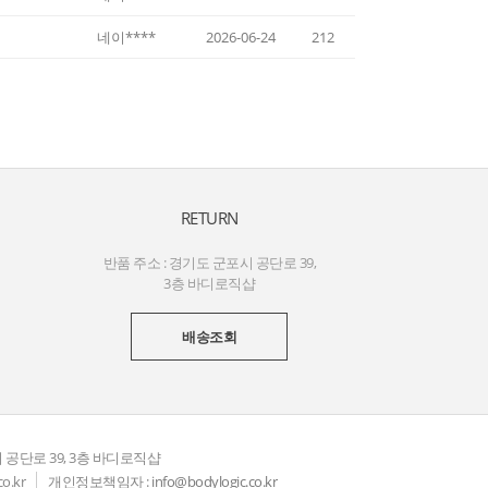
네이****
2026-06-24
212
RETURN
반품 주소 : 경기도 군포시 공단로 39,
3층 바디로직샵
배송조회
 공단로 39, 3층 바디로직샵
o.kr
개인정보책임자 :
info@bodylogic.co.kr