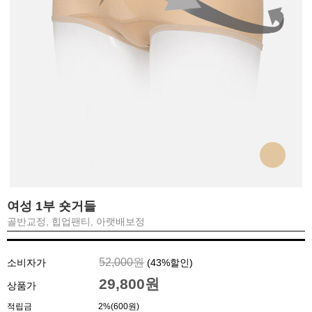
여성 1부 숏거들
골반교정, 힙업팬티, 아랫배보정
52,000원
소비자가
(
43
%할인)
29,800원
상품가
적립금
2%(600원)