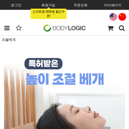
로그인
회원가입
주문조회
마이페이지
신규회원 3000원 할인쿠
폰!
조율베개