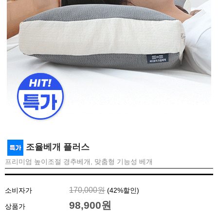
조율베개 플러스
프리미엄 높이조절 경추베개, 맞춤형 기능성 베개
170,000원
소비자가
(
42
%할인)
98,900원
상품가