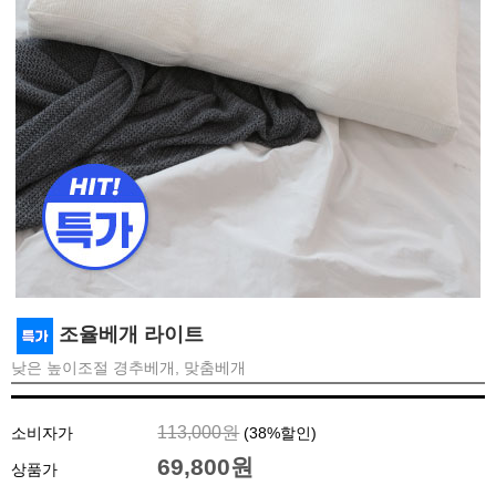
조율베개 라이트
낮은 높이조절 경추베개, 맞춤베개
113,000원
소비자가
(
38
%할인)
69,800원
상품가