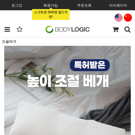
로그인
회원가입
주문조회
마이페이지
신규회원 3000원 할인쿠
폰!
조율베개