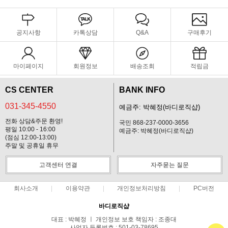
공지사항
카톡상담
Q&A
구매후기
마이페이지
회원정보
배송조회
적립금
CS CENTER
BANK INFO
031-345-4550
예금주: 박혜정(바디로직샵)
전화 상담&주문 환영!
국민 868-237-0000-3656
평일 10:00 - 16:00
예금주: 박혜정(바디로직샵)
(점심 12:00-13:00)
주말 및 공휴일 휴무
고객센터 연결
자주묻는 질문
회사소개
이용약관
개인정보처리방침
PC버전
바디로직샵
대표 : 박혜정 ㅣ 개인정보 보호 책임자 : 조종대
사업자 등록번호 : 501-03-78695