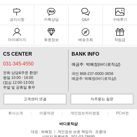
공지사항
카톡상담
Q&A
구매후기
마이페이지
회원정보
배송조회
적립금
CS CENTER
BANK INFO
031-345-4550
예금주: 박혜정(바디로직샵)
전화 상담&주문 환영!
국민 868-237-0000-3656
평일 10:00 - 16:00
예금주: 박혜정(바디로직샵)
(점심 12:00-13:00)
주말 및 공휴일 휴무
고객센터 연결
자주묻는 질문
회사소개
이용약관
개인정보처리방침
PC버전
바디로직샵
대표 : 박혜정 ㅣ 개인정보 보호 책임자 : 조종대
사업자 등록번호 : 501-03-78695